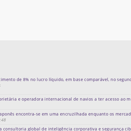
scimento de 8% no lucro líquido, em base comparável, no segun
s
rietária e operadora internacional de navios a ter acesso ao 
e japonês encontra-se em uma encruzilhada enquanto os merca
:48
a consultoria global de inteligência corporativa e segurança ci