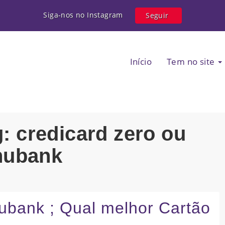
Siga-nos no Instagram
Seguir
Início
Tem no site
g: credicard zero ou
nubank
ubank ; Qual melhor Cartão