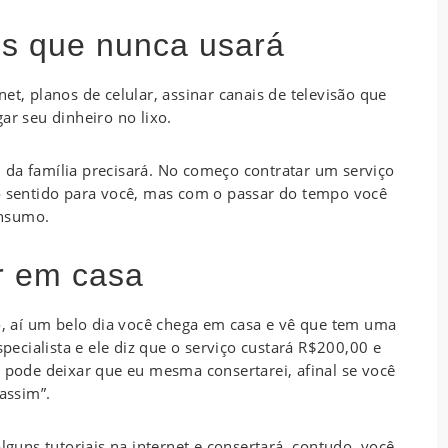
s que nunca usará
et, planos de celular, assinar canais de televisão que
ar seu dinheiro no lixo.
 da família precisará. No começo contratar um serviço
to sentido para você, mas com o passar do tempo você
onsumo.
r em casa
 aí um belo dia você chega em casa e vê que tem uma
cialista e ele diz que o serviço custará R$200,00 e
, pode deixar que eu mesma consertarei, afinal se você
 assim”.
lguns tutoriais na internet e consertará, contudo, você