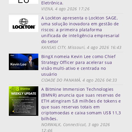
Eletrônica.
VIENA, 4 ago 2026 17:26
A Lockton apresenta o Lockton SAGE,
uma solução inovadora em gestão de
riscos: a primeira plataforma
unificada de inteligência empresarial
do setor
KANSAS CITY, Missouri, 4 ago 2026 16:43
BingX nomeia Kevin Lee como Chief
Strategy Officer para acelerar sua
visão multi-ativo e centrada no
usuário
CIDADE DO PANAMÁ, 4 ago 2026 04:33
A Bitmine Immersion Technologies
(BMNR) anuncia que suas reservas de
ETH atingiram 5,8 milhões de tokens e
que suas reservas totais em
criptomoedas e caixa somam US$ 11,3
bilhões.
NORWALK, Connecticut, 3 ago 2026
12:46