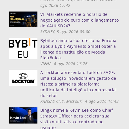
ago 2026 17:42
VT Markets redefine o horário de
negociação do ouro com o lançamento
do XAUUSD247
SYDNEY, 5 ago 2026 09:00
Bybit.eu amplia sua oferta na Europa
após a Bybit Payments GmbH obter a
licença de Instituição de Moeda
Eletrônica.
VIENA, 4 ago 2026 17:26
A Lockton apresenta o Lockton SAGE,
uma solução inovadora em gestão de
riscos: a primeira plataforma
unificada de inteligência empresarial
do setor
KANSAS CITY, Missouri, 4 ago 2026 16:43
BingX nomeia Kevin Lee como Chief
Strategy Officer para acelerar sua
visão multi-ativo e centrada no
usuário