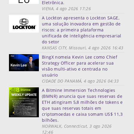
Eletrônica.
VIENA, 4 ago 2026 17:26
A Lockton apresenta o Lockton SAGE,
uma solução inovadora em gestão de
riscos: a primeira plataforma
unificada de inteligência empresarial
do setor
KANSAS CITY, Missouri, 4 ago 2026 16:43
BingX nomeia Kevin Lee como Chief
Strategy Officer para acelerar sua
visão multi-ativo e centrada no
usuário
CIDADE DO PANAMÁ, 4 ago 2026 04:33
A Bitmine Immersion Technologies
(BMNR) anuncia que suas reservas de
ETH atingiram 5,8 milhões de tokens e
que suas reservas totais em
criptomoedas e caixa somam US$ 11,3
bilhões.
NORWALK, Connecticut, 3 ago 2026
12:46