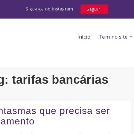
Siga-nos no Instagram
Seguir
Início
Tem no site
g: tarifas bancárias
antasmas que precisa ser
çamento