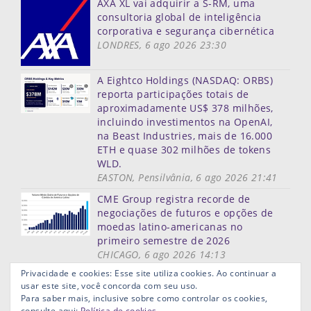
AXA XL vai adquirir a S-RM, uma
consultoria global de inteligência
corporativa e segurança cibernética
LONDRES, 6 ago 2026 23:30
A Eightco Holdings (NASDAQ: ORBS)
reporta participações totais de
aproximadamente US$ 378 milhões,
incluindo investimentos na OpenAI,
na Beast Industries, mais de 16.000
ETH e quase 302 milhões de tokens
WLD.
EASTON, Pensilvânia, 6 ago 2026 21:41
CME Group registra recorde de
negociações de futuros e opções de
moedas latino-americanas no
primeiro semestre de 2026
CHICAGO, 6 ago 2026 14:13
Mais notícias
Privacidade e cookies: Esse site utiliza cookies. Ao continuar a
usar este site, você concorda com seu uso.
Mapa do site
Termos de uso
Privacidade
Links ùteis
Para saber mais, inclusive sobre como controlar os cookies,
Aviso Legal
consulte aqui:
Política de cookies