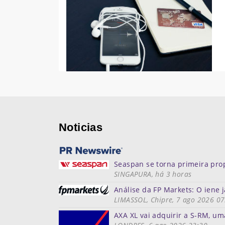
Noticias
Seaspan se torna primeira prop
SINGAPURA, há 3 horas
Análise da FP Markets: O ien
LIMASSOL, Chipre, 7 ago 2026 07
AXA XL vai adquirir a S-RM, um