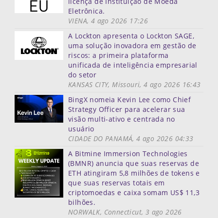
licença de Instituição de Moeda
Eletrônica.
VIENA, 4 ago 2026 17:26
A Lockton apresenta o Lockton SAGE,
uma solução inovadora em gestão de
riscos: a primeira plataforma
unificada de inteligência empresarial
do setor
KANSAS CITY, Missouri, 4 ago 2026 16:43
BingX nomeia Kevin Lee como Chief
Strategy Officer para acelerar sua
visão multi-ativo e centrada no
usuário
CIDADE DO PANAMÁ, 4 ago 2026 04:33
A Bitmine Immersion Technologies
(BMNR) anuncia que suas reservas de
ETH atingiram 5,8 milhões de tokens e
que suas reservas totais em
criptomoedas e caixa somam US$ 11,3
bilhões.
NORWALK, Connecticut, 3 ago 2026