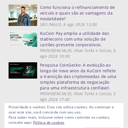
Como funciona o refinanciamento de
veículo e quais são as vantagens da
modalidade?
SÃO PAULO, 6 ago 2026 13:00
KuCoin Pay amplia a utilidade das
stablecoins com uma solução de
cartões-presente corporativos.
PROVIDENCIALES, Ilhas Turks e Caicos, 6
ago 2026 10:00
Pesquisa CoinGecko: A evolução ao
longo de nove anos da KuCoin reflete
a transição das criptomoedas de uma
simples plataforma de negociação
para uma infraestrutura confiável.
PROVIDENCIALES, Ilhas Turks e Caicos, 5
ago 2026 17:42
Mais notícias
Privacidade e cookies: Esse site utiliza cookies. Ao continuar a
usar este site, você concorda com seu uso.
Mapa do site
Termos de uso
Privacidade
Links ùteis
Para saber mais, inclusive sobre como controlar os cookies,
Aviso Legal
consulte aqui:
Política de cookies