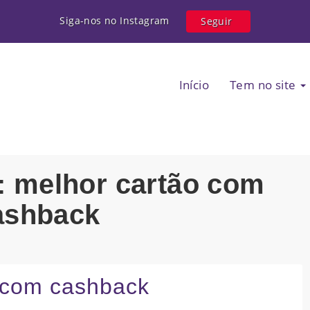
Siga-nos no Instagram
Seguir
Início
Tem no site
g: melhor cartão com
ashback
o com cashback