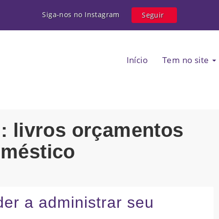
Siga-nos no Instagram
Seguir
Início
Tem no site
g: livros orçamentos
méstico
der a administrar seu