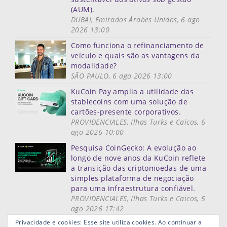
(AUM).
DUBAI, Emirados Árabes Unidos, 6 ago
2026 13:00
Como funciona o refinanciamento de
veículo e quais são as vantagens da
modalidade?
SÃO PAULO, 6 ago 2026 13:00
KuCoin Pay amplia a utilidade das
stablecoins com uma solução de
cartões-presente corporativos.
PROVIDENCIALES, Ilhas Turks e Caicos, 6
ago 2026 10:00
Pesquisa CoinGecko: A evolução ao
longo de nove anos da KuCoin reflete
a transição das criptomoedas de uma
simples plataforma de negociação
para uma infraestrutura confiável.
PROVIDENCIALES, Ilhas Turks e Caicos, 5
ago 2026 17:42
Mais notícias
Privacidade e cookies: Esse site utiliza cookies. Ao continuar a