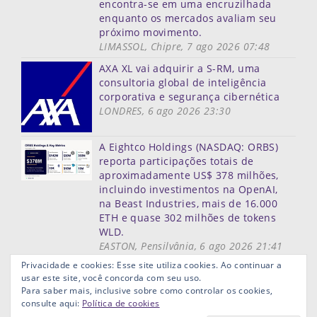
encontra-se em uma encruzilhada
enquanto os mercados avaliam seu
próximo movimento.
LIMASSOL, Chipre, 7 ago 2026 07:48
AXA XL vai adquirir a S-RM, uma
consultoria global de inteligência
corporativa e segurança cibernética
LONDRES, 6 ago 2026 23:30
A Eightco Holdings (NASDAQ: ORBS)
reporta participações totais de
aproximadamente US$ 378 milhões,
incluindo investimentos na OpenAI,
na Beast Industries, mais de 16.000
ETH e quase 302 milhões de tokens
WLD.
EASTON, Pensilvânia, 6 ago 2026 21:41
Mais notícias
Privacidade e cookies: Esse site utiliza cookies. Ao continuar a
usar este site, você concorda com seu uso.
Mapa do site
Termos de uso
Privacidade
Links ùteis
Para saber mais, inclusive sobre como controlar os cookies,
Aviso Legal
consulte aqui:
Política de cookies