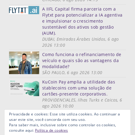
A IIFL Capital firma parceria com a
Flytxt para potencializar a IA agentiva
e impulsionar o crescimento
sustentável dos ativos sob gestão
(AUM).
DUBAI, Emirados Árabes Unidos, 6 ago
2026 13:00
Como funciona o refinanciamento de
veículo e quais são as vantagens da
modalidade?
SÃO PAULO, 6 ago 2026 13:00
KuCoin Pay amplia a utilidade das
stablecoins com uma solução de
cartões-presente corporativos.
PROVIDENCIALES, Ilhas Turks e Caicos, 6
ago 2026 10:00
Mais notícias
Privacidade e cookies: Esse site utiliza cookies. Ao continuar a
usar este site, você concorda com seu uso.
Mapa do site
Termos de uso
Privacidade
Links ùteis
Para saber mais, inclusive sobre como controlar os cookies,
Aviso Legal
consulte aqui:
Política de cookies