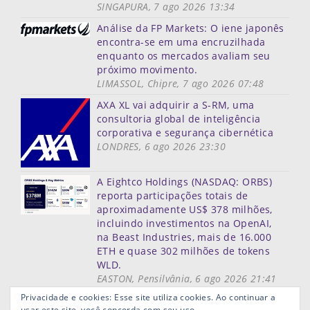
SINGAPURA, 7 ago 2026 13:34
Análise da FP Markets: O iene japonês
encontra-se em uma encruzilhada
enquanto os mercados avaliam seu
próximo movimento.
LIMASSOL, Chipre, 7 ago 2026 07:48
AXA XL vai adquirir a S-RM, uma
consultoria global de inteligência
corporativa e segurança cibernética
LONDRES, 6 ago 2026 23:30
A Eightco Holdings (NASDAQ: ORBS)
reporta participações totais de
aproximadamente US$ 378 milhões,
incluindo investimentos na OpenAI,
na Beast Industries, mais de 16.000
ETH e quase 302 milhões de tokens
WLD.
EASTON, Pensilvânia, 6 ago 2026 21:41
Mais notícias
Privacidade e cookies: Esse site utiliza cookies. Ao continuar a
usar este site, você concorda com seu uso.