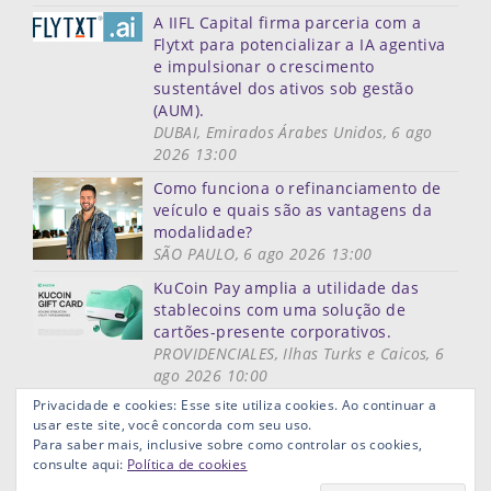
A IIFL Capital firma parceria com a
Flytxt para potencializar a IA agentiva
e impulsionar o crescimento
sustentável dos ativos sob gestão
(AUM).
DUBAI, Emirados Árabes Unidos, 6 ago
2026 13:00
Como funciona o refinanciamento de
veículo e quais são as vantagens da
modalidade?
SÃO PAULO, 6 ago 2026 13:00
KuCoin Pay amplia a utilidade das
stablecoins com uma solução de
cartões-presente corporativos.
PROVIDENCIALES, Ilhas Turks e Caicos, 6
ago 2026 10:00
Mais notícias
Privacidade e cookies: Esse site utiliza cookies. Ao continuar a
usar este site, você concorda com seu uso.
Mapa do site
Termos de uso
Privacidade
Links ùteis
Para saber mais, inclusive sobre como controlar os cookies,
Aviso Legal
consulte aqui:
Política de cookies