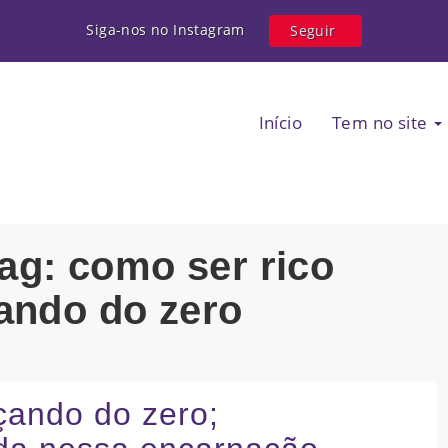
Siga-nos no Instagram
Seguir
Início
Tem no site
tag: como ser rico
ndo do zero
çando do zero;