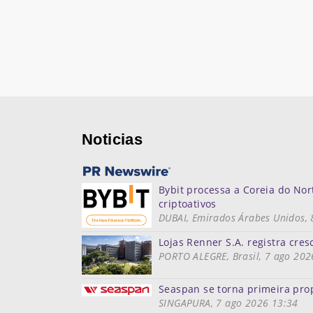
Noticias
Bybit processa a Coreia do Nor
criptoativos
DUBAI, Emirados Árabes Unidos, 
Lojas Renner S.A. registra cre
PORTO ALEGRE, Brasil, 7 ago 202
Seaspan se torna primeira prop
SINGAPURA, 7 ago 2026 13:34