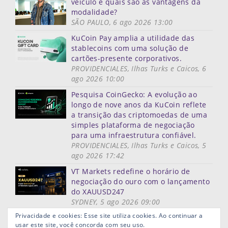
veículo e quais são as vantagens da
modalidade?
SÃO PAULO, 6 ago 2026 13:00
KuCoin Pay amplia a utilidade das
stablecoins com uma solução de
cartões-presente corporativos.
PROVIDENCIALES, Ilhas Turks e Caicos, 6
ago 2026 10:00
Pesquisa CoinGecko: A evolução ao
longo de nove anos da KuCoin reflete
a transição das criptomoedas de uma
simples plataforma de negociação
para uma infraestrutura confiável.
PROVIDENCIALES, Ilhas Turks e Caicos, 5
ago 2026 17:42
VT Markets redefine o horário de
negociação do ouro com o lançamento
do XAUUSD247
SYDNEY, 5 ago 2026 09:00
Mais notícias
Privacidade e cookies: Esse site utiliza cookies. Ao continuar a
usar este site, você concorda com seu uso.