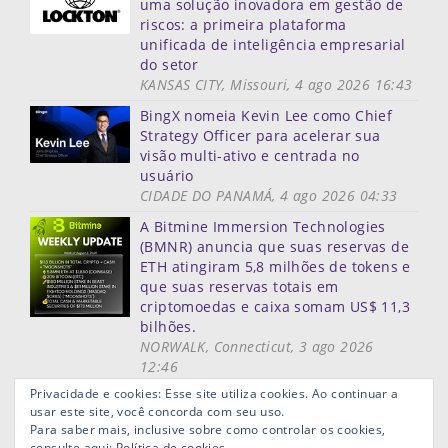
uma solução inovadora em gestão de
riscos: a primeira plataforma
unificada de inteligência empresarial
do setor
KANSAS CITY, Missouri, 4 ago 2026 16:43
BingX nomeia Kevin Lee como Chief
Strategy Officer para acelerar sua
visão multi-ativo e centrada no
usuário
CIDADE DO PANAMÁ, 4 ago 2026 04:33
A Bitmine Immersion Technologies
(BMNR) anuncia que suas reservas de
ETH atingiram 5,8 milhões de tokens e
que suas reservas totais em
criptomoedas e caixa somam US$ 11,3
bilhões.
NORWALK, Connecticut, 3 ago 2026
12:46
Mais notícias
Privacidade e cookies: Esse site utiliza cookies. Ao continuar a
usar este site, você concorda com seu uso.
Mapa do site
Termos de uso
Privacidade
Links ùteis
Para saber mais, inclusive sobre como controlar os cookies,
Aviso Legal
consulte aqui:
Política de cookies