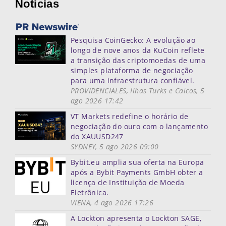
Noticias
Pesquisa CoinGecko: A evolução ao
longo de nove anos da KuCoin reflete
a transição das criptomoedas de uma
simples plataforma de negociação
para uma infraestrutura confiável.
PROVIDENCIALES, Ilhas Turks e Caicos, 5
ago 2026 17:42
VT Markets redefine o horário de
negociação do ouro com o lançamento
do XAUUSD247
SYDNEY, 5 ago 2026 09:00
Bybit.eu amplia sua oferta na Europa
após a Bybit Payments GmbH obter a
licença de Instituição de Moeda
Eletrônica.
VIENA, 4 ago 2026 17:26
A Lockton apresenta o Lockton SAGE,