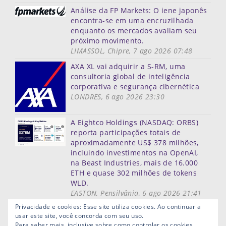
Análise da FP Markets: O iene japonês
encontra-se em uma encruzilhada
enquanto os mercados avaliam seu
próximo movimento.
LIMASSOL, Chipre, 7 ago 2026 07:48
AXA XL vai adquirir a S-RM, uma
consultoria global de inteligência
corporativa e segurança cibernética
LONDRES, 6 ago 2026 23:30
A Eightco Holdings (NASDAQ: ORBS)
reporta participações totais de
aproximadamente US$ 378 milhões,
incluindo investimentos na OpenAI,
na Beast Industries, mais de 16.000
ETH e quase 302 milhões de tokens
WLD.
EASTON, Pensilvânia, 6 ago 2026 21:41
Mais notícias
Privacidade e cookies: Esse site utiliza cookies. Ao continuar a
usar este site, você concorda com seu uso.
Mapa do site
Termos de uso
Privacidade
Links ùteis
Para saber mais, inclusive sobre como controlar os cookies,