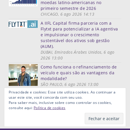
moedas latino-americanas no
primeiro semestre de 2026
CHICAGO, 6 ago 2026 14:13
A IIFL Capital firma parceria com a
Flytxt para potencializar a IA agentiva
e impulsionar o crescimento
sustentável dos ativos sob gestão
(AUM).
DUBAI, Emirados Árabes Unidos, 6 ago
2026 13:00
Como funciona o refinanciamento de
veículo e quais são as vantagens da
modalidade?
SÃO PAULO, 6 ago 2026 13:00
Mais notícias
Privacidade e cookies: Esse site utiliza cookies. Ao continuar a
usar este site, você concorda com seu uso.
Mapa do site
Termos de uso
Privacidade
Links ùteis
Para saber mais, inclusive sobre como controlar os cookies,
Aviso Legal
consulte aqui:
Política de cookies