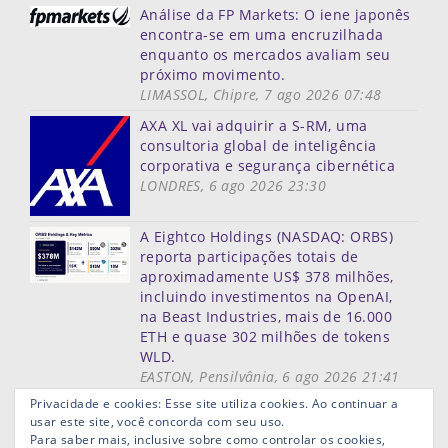
Análise da FP Markets: O iene japonês
encontra-se em uma encruzilhada
enquanto os mercados avaliam seu
próximo movimento.
LIMASSOL, Chipre, 7 ago 2026 07:48
AXA XL vai adquirir a S-RM, uma
consultoria global de inteligência
corporativa e segurança cibernética
LONDRES, 6 ago 2026 23:30
A Eightco Holdings (NASDAQ: ORBS)
reporta participações totais de
aproximadamente US$ 378 milhões,
incluindo investimentos na OpenAI,
na Beast Industries, mais de 16.000
ETH e quase 302 milhões de tokens
WLD.
EASTON, Pensilvânia, 6 ago 2026 21:41
Mais notícias
Privacidade e cookies: Esse site utiliza cookies. Ao continuar a
usar este site, você concorda com seu uso.
Mapa do site
Termos de uso
Privacidade
Links ùteis
Para saber mais, inclusive sobre como controlar os cookies,