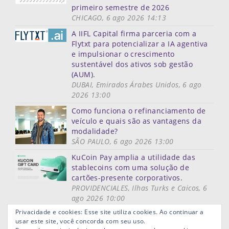
primeiro semestre de 2026
CHICAGO, 6 ago 2026 14:13
A IIFL Capital firma parceria com a
Flytxt para potencializar a IA agentiva
e impulsionar o crescimento
sustentável dos ativos sob gestão
(AUM).
DUBAI, Emirados Árabes Unidos, 6 ago
2026 13:00
Como funciona o refinanciamento de
veículo e quais são as vantagens da
modalidade?
SÃO PAULO, 6 ago 2026 13:00
KuCoin Pay amplia a utilidade das
stablecoins com uma solução de
cartões-presente corporativos.
PROVIDENCIALES, Ilhas Turks e Caicos, 6
ago 2026 10:00
Mais notícias
Privacidade e cookies: Esse site utiliza cookies. Ao continuar a
usar este site, você concorda com seu uso.
Mapa do site
Termos de uso
Privacidade
Links ùteis