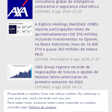
consultoria global de inteligência
corporativa e segurança cibernética
LONDRES, 6 ago 2026 23:30
A Eightco Holdings (NASDAQ: ORBS)
reporta participações totais de
aproximadamente US$ 378 milhões,
incluindo investimentos na OpenAI,
na Beast Industries, mais de 16.000
ETH e quase 302 milhões de tokens
WLD.
EASTON, Pensilvânia, 6 ago 2026 21:41
CME Group registra recorde de
negociações de futuros e opções de
moedas latino-americanas no
primeiro semestre de 2026
CHICAGO, 6 ago 2026 14:13
Mais notícias
Privacidade e cookies: Esse site utiliza cookies. Ao continuar a
usar este site, você concorda com seu uso.
Mapa do site
Termos de uso
Privacidade
Links ùteis
Para saber mais, inclusive sobre como controlar os cookies,
Aviso Legal
consulte aqui:
Política de cookies