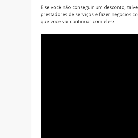
E se você não conseguir um desconto, talv
prestadores de serviços e fazer negócios co
que você vai continuar com eles?