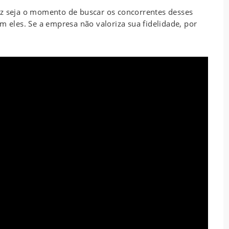
ez seja o momento de buscar os concorrentes desses
m eles. Se a empresa não valoriza sua fidelidade, por