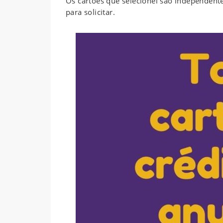
Os cartões que selecionei são independente,
para solicitar.