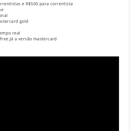
rrentistas
e R$500 para correntista
ne
onal
astercard gold
empo real
 free.Já a versão mastercard