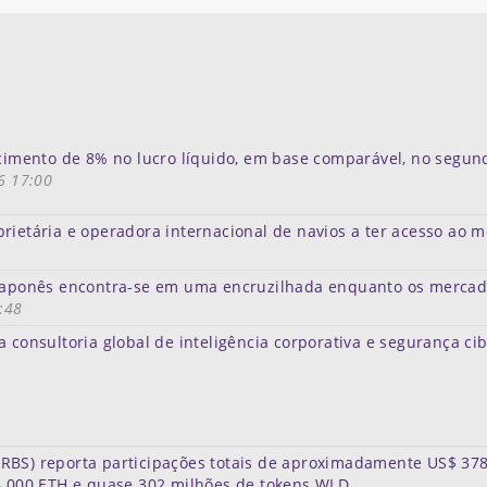
scimento de 8% no lucro líquido, em base comparável, no segun
6 17:00
rietária e operadora internacional de navios a ter acesso ao 
e japonês encontra-se em uma encruzilhada enquanto os merca
:48
a consultoria global de inteligência corporativa e segurança ci
RBS) reporta participações totais de aproximadamente US$ 378
16.000 ETH e quase 302 milhões de tokens WLD.