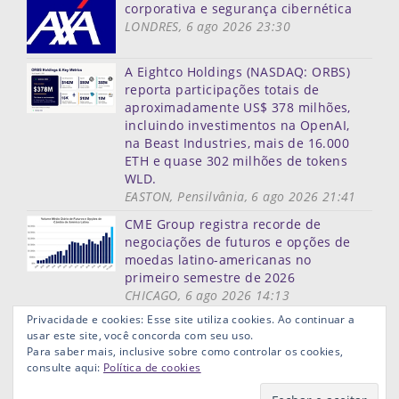
corporativa e segurança cibernética
LONDRES, 6 ago 2026 23:30
A Eightco Holdings (NASDAQ: ORBS)
reporta participações totais de
aproximadamente US$ 378 milhões,
incluindo investimentos na OpenAI,
na Beast Industries, mais de 16.000
ETH e quase 302 milhões de tokens
WLD.
EASTON, Pensilvânia, 6 ago 2026 21:41
CME Group registra recorde de
negociações de futuros e opções de
moedas latino-americanas no
primeiro semestre de 2026
CHICAGO, 6 ago 2026 14:13
Mais notícias
Privacidade e cookies: Esse site utiliza cookies. Ao continuar a
usar este site, você concorda com seu uso.
Mapa do site
Termos de uso
Privacidade
Links ùteis
Para saber mais, inclusive sobre como controlar os cookies,
Aviso Legal
consulte aqui:
Política de cookies