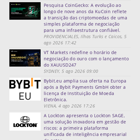
Pesquisa CoinGecko: A evolução ao
longo de nove anos da KuCoin reflete
a transição das criptomoedas de uma
simples plataforma de negociação
para uma infraestrutura confiável.
PROVIDENCIALES, Ilhas Turks e Caicos, 5
ago 2026 17:42
VT Markets redefine o horário de
negociação do ouro com o lançamento
do XAUUSD247
SYDNEY, 5 ago 2026 09:00
Bybit.eu amplia sua oferta na Europa
após a Bybit Payments GmbH obter a
licença de Instituição de Moeda
Eletrônica.
VIENA, 4 ago 2026 17:26
A Lockton apresenta o Lockton SAGE,
uma solução inovadora em gestão de
riscos: a primeira plataforma
unificada de inteligência empresarial